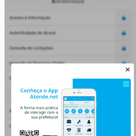
EM DESTAQUE
Acesso à Informação
Autenticidade de Alvará
Consulta de Licitações
Consulta de Processo Digital
Consulta Documentos
MAIS ACESSADOS
Emissão do Recibo de Pagamento
1
Consulta de Licitações
2