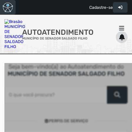
Cadastre-se
AUTOATENDIMENTO
MUNICÍPIO DE SENADOR SALGADO FILHO
ACESSO RÁPIDO
Seja bem-vindo(a) ao Autoatendimento do
Acessibilidade
MUNICÍPIO DE SENADOR SALGADO FILHO
Cidadão
Transparência
O que você procura?
PERFIS DE SERVIÇO