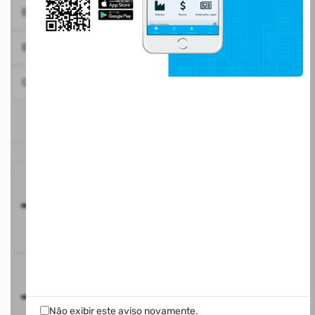
Emissão Tarifa de Água
3
Emissão Negativa de Débitos - CND
4
Consulta de Processo Digital
5
ACESSO RÁPIDO
Carregando...
Carregando...
Não exibir este aviso novamente.