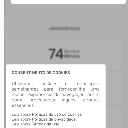
ESTATÍSTICAS
74
Serviços
Ativos
CONSENTIMENTO DE COOKIES
7%
Utilizamos cookies e tecnologias
Serviços
semelhantes para fornecer-lhe uma
Informativos
melhor experiência de navegação, assim
como providenciar alguns recursos
essenciais.
Leia sobre
Políticas de uso de cookies.
93%
Leia sobre
Políticas de privacidade.
Serviços
Digitais
Leia sobre
Termos de Uso.