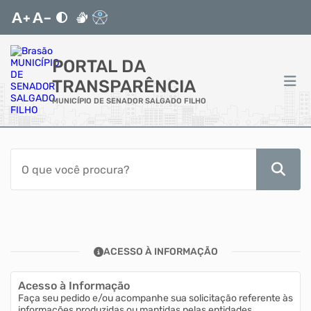
PORTAL DA
TRANSPARÊNCIA
MUNICÍPIO DE SENADOR SALGADO FILHO
ACESSO RÁPIDO
Acessibilidade
Cidadão
ACESSO À INFORMAÇÃO
Transparência
Acesso à Informação
Autoatendimento
Faça seu pedido e/ou acompanhe sua solicitação referente às
informações produzidas ou mantidas pelas entidades