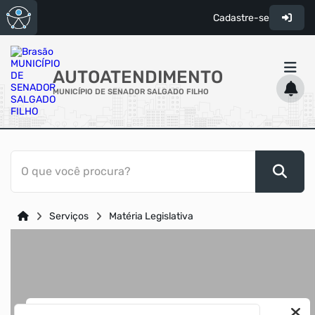
Cadastre-se
AUTOATENDIMENTO
MUNICÍPIO DE SENADOR SALGADO FILHO
ACESSO RÁPIDO
O que você procura?
Acessibilidade
Cidadão
Serviços
Matéria Legislativa
Transparência