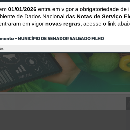
Gerenciamento do Sistema
CÓDIGO DA MENSAGEM:
EST-000040
 em
01/01/2026
entra em vigor a obrigatoriedade de 
Ocorreu um erro de script:
biente de Dados Nacional das
Notas de Serviço El
Uncaught SyntaxError: Unexpected token '('
entraram em vigor
novas regras,
acesse o link abai
https://senadorsalgadofilho.atende.net/cidadao/static/bundle/wpo_i
ndex_2_base_l2_portal_editores_sync_751431adacb92c2108419594d7
05797f.js?v=17d3127c:47
mento - MUNICÍPIO DE SENADOR SALGADO FILHO
Verificar Mais Detalhes
OK
do.