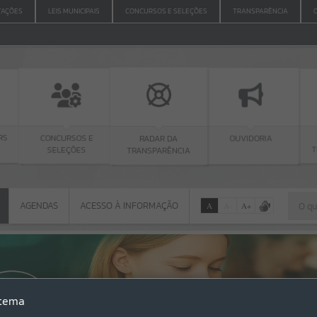
ITAÇÕES
LEIS MUNICIPAIS
CONCURSOS E SELEÇÕES
TRANSPARÊNCIA
OS E
RADAR DA
PORTAL
OUVIDORIA
ÕES
TRANSPARÊNCIA
TRANSPARÊNCIA
AGENDAS
ACESSO À INFORMAÇÃO
A
A
-
A
+
AGENDAS
ACESSO À INFORMAÇÃO
Por favor, aguarde...
Erro
stema
SISTEMA