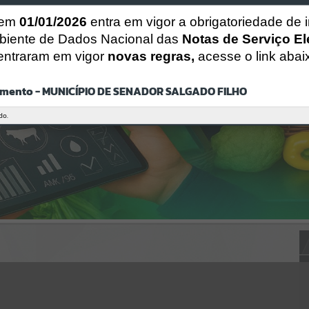
Gerenciamento do Sistema
CÓDIGO DA MENSAGEM:
EST-000040
 em
01/01/2026
entra em vigor a obrigatoriedade de 
Ocorreu um erro de script:
biente de Dados Nacional das
Notas de Serviço El
Uncaught SyntaxError: Unexpected token '('
entraram em vigor
novas regras,
acesse o link abai
https://senadorsalgadofilho.atende.net/cidadao/pagina/static/bundle
/wpo_index_2_base_l2_portal_editores_sync_751431adacb92c210841
9594d705797f.js?v=17d3127c:47
mento - MUNICÍPIO DE SENADOR SALGADO FILHO
Verificar Mais Detalhes
OK
do.