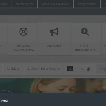
ITAÇÕES
LEIS MUNICIPAIS
CONCURSOS E SELEÇÕES
TRANSPARÊNCIA
E
P
RADAR DA
PORTAL
OUVIDORIA
TRANSPARÊNCIA
TRANSPARÊNCIA
AGENDAS
ACESSO À INFORMAÇÃO
A
A
-
A
+
AGENDAS
ACESSO À INFORMAÇÃO
Por favor, aguarde...
Erro
stema
SISTEMA