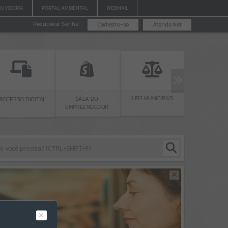
OUVIDORIA
PORTAL AMBIENTAL
WEBMAIL
Recuperar Senha
Cadastre-se
Atende.Net
LEIS MUNICIPAIS
LICITAÇÕE
SALA DO
ROCESSO DIGITAL
ANDAMEN
EMPREENDEDOR