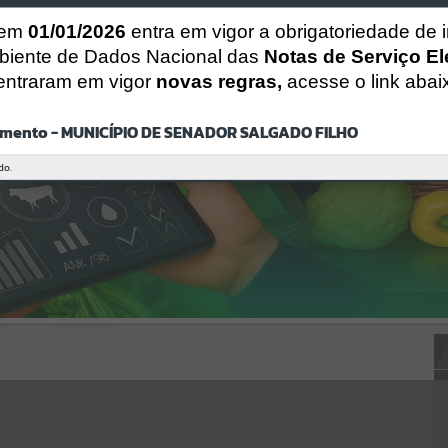
Gerenciamento do Sistema
CÓDIGO DA MENSAGEM:
EST-000040
 em
01/01/2026
entra em vigor a obrigatoriedade de 
Ocorreu um erro de script:
biente de Dados Nacional das
Notas de Serviço El
Uncaught SyntaxError: Unexpected token '('
entraram em vigor
novas regras,
acesse o link abai
https://senadorsalgadofilho.atende.net/cidadao/pagina/static/bundle
/wpo_index_2_base_l2_portal_editores_sync_751431adacb92c210841
9594d705797f.js?v=17d3127c:47
mento - MUNICÍPIO DE SENADOR SALGADO FILHO
Verificar Mais Detalhes
OK
do.