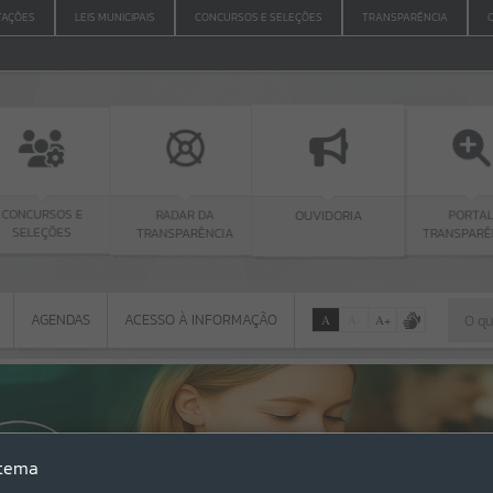
ITAÇÕES
LEIS MUNICIPAIS
CONCURSOS E SELEÇÕES
TRANSPARÊNCIA
 E
RADAR DA
PORTAL
OUVIDORIA
TRANSPARÊNCIA
TRANSPARÊNCIA
AGENDAS
ACESSO À INFORMAÇÃO
A
A
-
A
+
AGENDAS
ACESSO À INFORMAÇÃO
Por favor, aguarde...
Erro
stema
SISTEMA